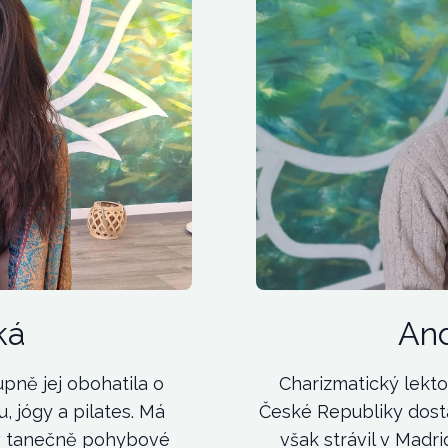
ká
And
pně jej obohatila o
Charizmatický lekto
, jógy a pilates. Má
České Republiky dosta
 v tanečně pohybové
však strávil v Madr