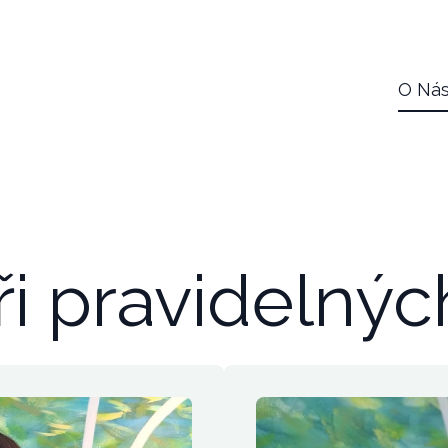
O Ná
i pravidelnýc