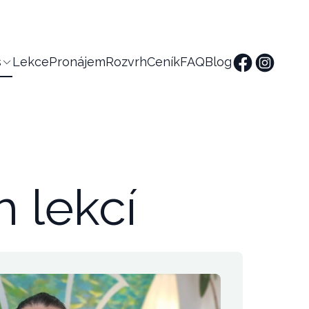
s
Lekce
Pronájem
Rozvrh
Ceník
FAQ
Blog
h lekcí